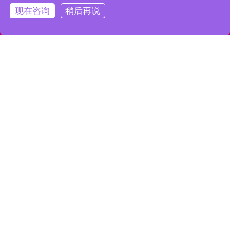
现在咨询
稍后再说
全国咨询热线：
180-2515-8807
测试设备
测试设备
>> 测试设备
>> 车缝车间
联系我们
东莞市万信隆科技有限公司
安全带高
联系人：张经理
电话：0769-8599 9586
传真：0769-8599 9586